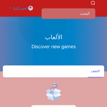
J
انضم إلينا
a
الألعاب
d
Discover new games
i
اكتشف
j
a