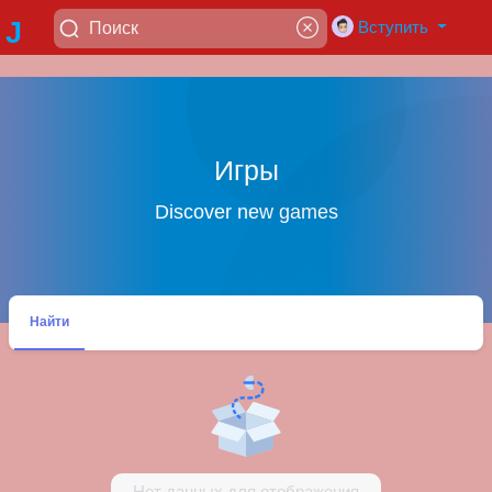
J
Вступить
a
di
Игры
Discover new games
ja
y
Найти
a
Нет данных для отображения